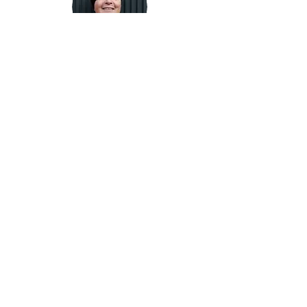
Nada Tozija
Sustainable Design and Circularity
Co-founder
Faku Uzal
Sustainable Fabrication
Co-founder