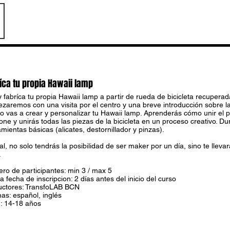
íca tu propia Hawaii lamp
 fabríca tu propia Hawaii lamp a partir de rueda de bicicleta recupera
zaremos con una visita por el centro y una breve introducción sobre la
o vas a crear y personalizar tu Hawaii lamp. Aprenderás cómo unir el 
one y unirás todas las piezas de la bicicleta en un proceso creativo. Dur
mientas básicas (alicates, destornillador y pinzas).
nal, no solo tendrás la posibilidad de ser maker por un día, sino te llev
.
ro de participantes: min 3 / max 5
a fecha de inscripcion: 2 días antes del inicio del curso
ructores: TransfoLAB BCN
as: español, inglés
: 14-18 años