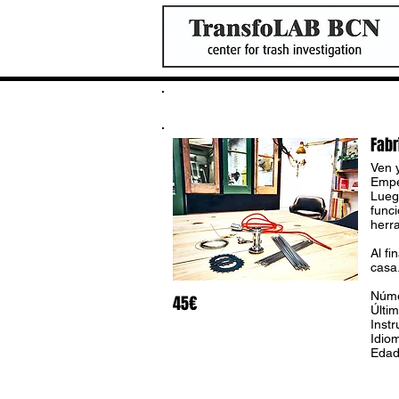
Nada Tozija Uzal
Fabr
Ven y
Empe
Lueg
funci
herra
Al fi
casa
Núme
45€
Últim
Inst
Idiom
Edad