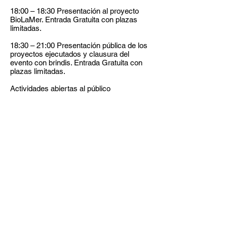
​18:00 – 18:30 Presentación al proyecto
BioLaMer. Entrada Gratuita con plazas
limitadas.
​18:30 – 21:00 Presentación pública de los
proyectos ejecutados y clausura del
evento con brindis. Entrada Gratuita con
plazas limitadas.
Actividades abiertas al público
Venue
Ca L'Alier
Carrer de Pere IV, 362,
Sant Martí, 08019 Barcelona
Reserva tu plaza!