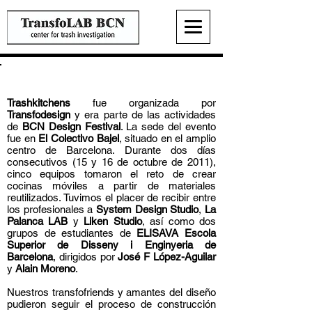
Trashkitchens
Trashkitchens
fue organizada por
Transfodesign
y era parte de las actividades
de
BCN Design Festival
. La sede del evento
fue en
El Colectivo Bajel
, situado en el amplio
centro de Barcelona. Durante dos días
consecutivos (15 y 16 de octubre de 2011),
cinco equipos tomaron el reto de crear
cocinas móviles a partir de materiales
reutilizados. Tuvimos el placer de recibir entre
los profesionales a
System Design Studio
,
La
Palanca LAB
y
Liken Studio
, así como dos
grupos de estudiantes de
ELISAVA Escola
Superior de Disseny i Enginyeria de
Barcelona
, ​​dirigidos por
José F López-Aguilar
y
Alain Moreno
.
Nuestros transfofriends y amantes del diseño
pudieron seguir el proceso de construcción